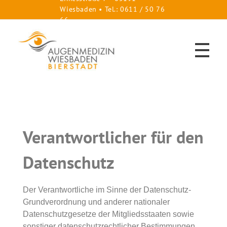
Wiesbaden • Tel.: 0611 / 50 76
66
HOME
Augenzentrum-Wiesbaden, Bierstadt
Dr. med. Dirk Lahme und Dr. (USA) Sven Halstenberg
LEISTUNGEN
Verantwortlicher für den
Datenschutz
Katarakt
ÄRZTE
Neue Linsen
Glaukom-Sprechstunde
Der Verantwortliche im Sinne der Datenschutz-
Hornhaut-Sprechstunde
Trockenes Auge/ Sicca-Syndrom
Grundverordnung und anderer nationaler
Kinder-Sprechstunde
KONTAKT
Datenschutzgesetze der Mitgliedsstaaten sowie
Makuladegeneration / AMD
Gutachten / Atteste
sonstiger datenschutzrechtlicher Bestimmungen