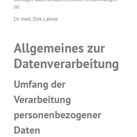
Notfall-Sprechstunde
Vorsorgeuntersuchungen
ist:
Laserbehandlungen
Dr. med. Dirk Lahme
Allgemeines zur
Datenverarbeitung
Umfang der
Verarbeitung
personenbezogener
Daten