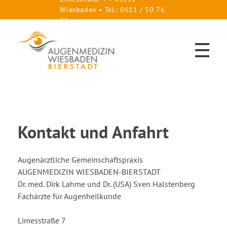
Wiesbaden • Tel.: 0611 / 50 76
66
HOME
Augenzentrum-Wiesbaden, Bierstadt
Dr. med. Dirk Lahme und Dr. (USA) Sven Halstenberg
Kontakt und Anfahrt
LEISTUNGEN
Augenärztliche Gemeinschaftspraxis
Katarakt
ÄRZTE
AUGENMEDIZIN WIESBADEN-BIERSTADT
Neue Linsen
Dr. med. Dirk Lahme und Dr. (USA) Sven Halstenberg
Glaukom-Sprechstunde
Hornhaut-Sprechstunde
Fachärzte für Augenheilkunde
Trockenes Auge/ Sicca-Syndrom
Kinder-Sprechstunde
KONTAKT
Makuladegeneration / AMD
Limesstraße 7
Gutachten / Atteste