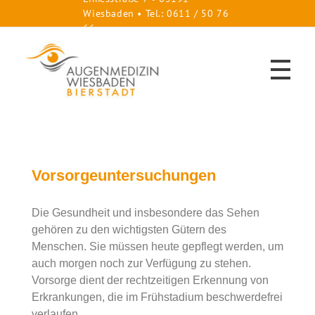
Wiesbaden • Tel.: 0611 / 50 76
66
HOME
Augenzentrum-Wiesbaden, Bierstadt
Dr. med. Dirk Lahme und Dr. (USA) Sven Halstenberg
Vorsorgeuntersuchungen
LEISTUNGEN
Die Gesundheit und insbesondere das Sehen
gehören zu den wichtigsten Gütern des
Katarakt
ÄRZTE
Menschen. Sie müssen heute gepflegt werden, um
Neue Linsen
Glaukom-Sprechstunde
auch morgen noch zur Verfügung zu stehen.
Hornhaut-Sprechstunde
Trockenes Auge/ Sicca-Syndrom
Vorsorge dient der rechtzeitigen Erkennung von
Kinder-Sprechstunde
KONTAKT
Erkrankungen, die im Frühstadium beschwerdefrei
Makuladegeneration / AMD
Gutachten / Atteste
verlaufen.